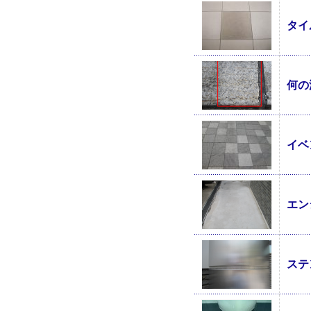
タイ
何の
イベ
エン
ステ