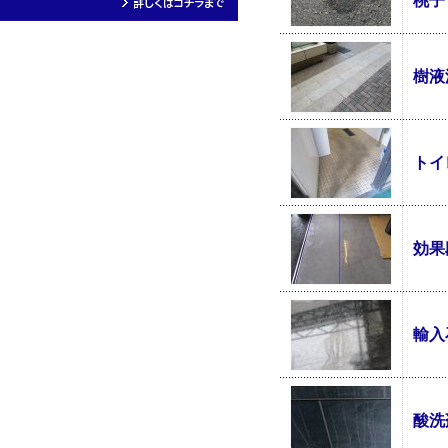
桃子
樹液
トイ
効果
輸入
酸洗