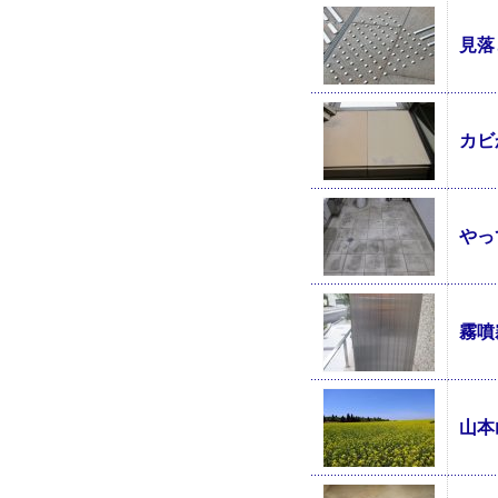
見落
カビ
やっ
霧噴
山本