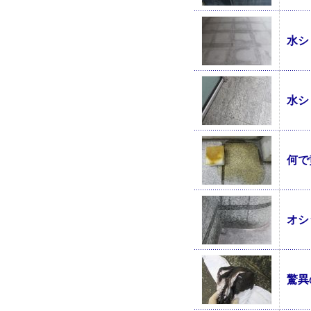
水シ
水シ
何で
オシ
驚異