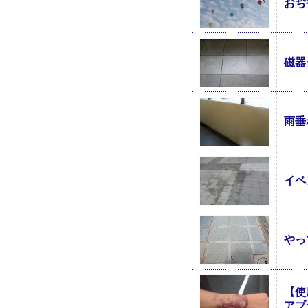
おぢ
磁器
雨垂
イベ
やっ
【使
アブ