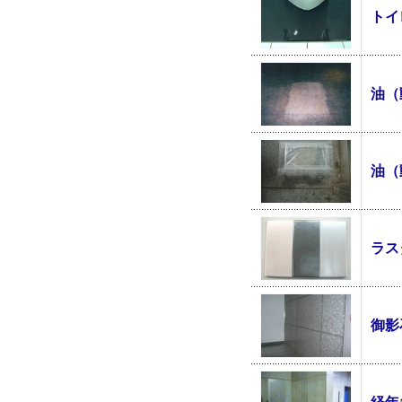
トイ
油（
油（
ラス
御影