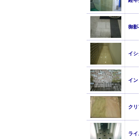
経年
御影
イシ
イン
クリ
ライ