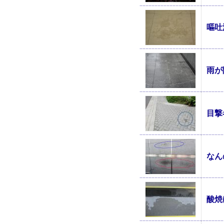
嘔吐
雨が
目撃
なん
酸焼