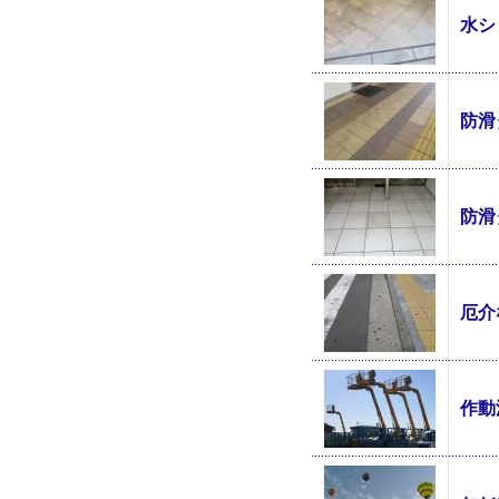
水シ
防滑
防滑
厄介
作動