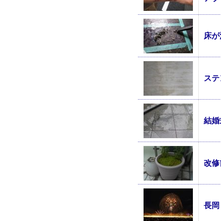
床が
ステ
結婚
改修
長岡